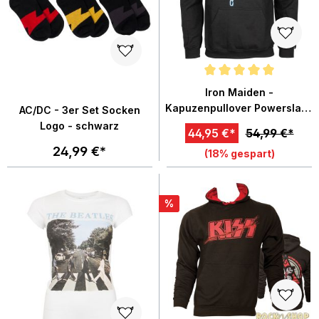
Durchschnittliche Bewertung von
Iron Maiden -
Kapuzenpullover Powerslave
AC/DC - 3er Set Socken
- schwarz
Logo - schwarz
44,95 €*
54,99 €*
24,99 €*
(18% gespart)
%