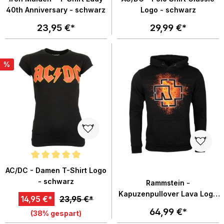
40th Anniversary - schwarz
Logo - schwarz
23,95 €*
29,99 €*
%
Durchschnittliche Bewertung von 5 von 5 Sternen
AC/DC - Damen T-Shirt Logo
- schwarz
Rammstein -
Kapuzenpullover Lava Logo
14,95 €*
23,95 €*
- schwarz
64,99 €*
(38% gespart)