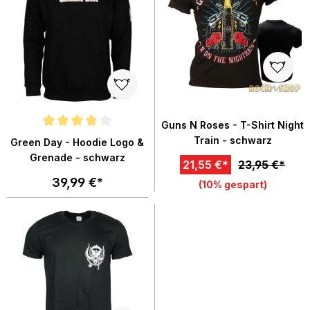
Guns N Roses - T-Shirt Night
Durchschnittliche Bewertung von 4 von 5 Sternen
Train - schwarz
Green Day - Hoodie Logo &
Grenade - schwarz
21,55 €*
23,95 €*
39,99 €*
(10% gespart)