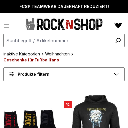
alt springen
FCSP TEAMWEAR DAUERHAFT REDUZIERT!
inaktive Kategorien
Weihnachten
Geschenke für Fußballfans
Produkte filtern
%