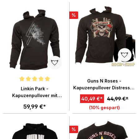
%
Guns N Roses -
Durchschnittliche Bewertung von 5 von 5 Sternen
Kapuzenpullover Distressed
Linkin Park -
Skull - schwarz
Kapuzenpullover mit
40,49 €*
44,99 €*
Bandlogo - schwarz
59,99 €*
(10% gespart)
%