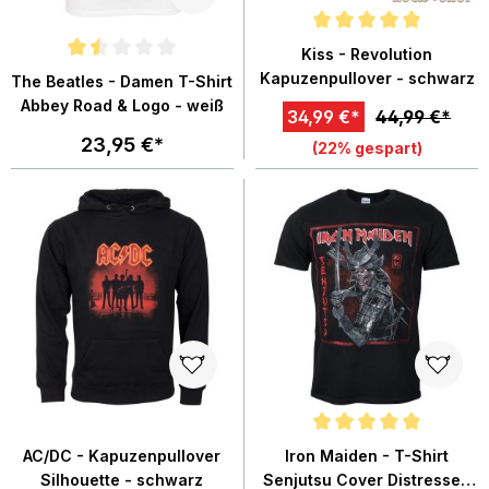
Durchschnittliche Bewertung von
Kiss - Revolution
Durchschnittliche Bewertung von 1.5 von 5 Sternen
Kapuzenpullover - schwarz
The Beatles - Damen T-Shirt
Abbey Road & Logo - weiß
34,99 €*
44,99 €*
23,95 €*
(22% gespart)
Durchschnittliche Bewertung von
AC/DC - Kapuzenpullover
Iron Maiden - T-Shirt
Silhouette - schwarz
Senjutsu Cover Distressed