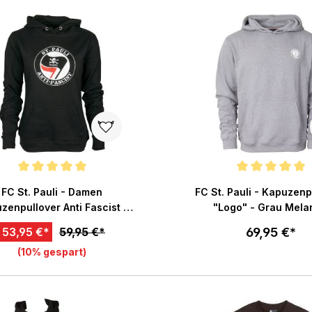
In den Warenkorb
In den War
chnittliche Bewertung von 5 von 5 Sternen
Durchschnittliche Bewertu
FC St. Pauli - Damen
FC St. Pauli - Kapuzenp
zenpullover Anti Fascist -
"Logo" - Grau Me
schwarz
69,95 €*
53,95 €*
59,95 €*
(10% gespart)
Größe wählen
Größe wählen
In den War