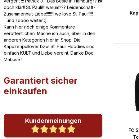
vergeht !!! Patrick J.: Das Beste in Hamburg?? ist
Durchs
doch klar!! St. Pauli!!! warum??? Leidenschaft-
Kap
Zusammenhalt-Liebe!!!!!!!! we love St. Pauli!!!!!
...und soooo weiter :)
Kann hier noch einige Kommentare
veröffentlichen. Mache ich auch, aber in den
anderen Kategorien hier im Shop. Die
Kapuzenpullover bzw. St. Pauli Hoodies sind
einfach KULT und Liebe vereint. Danke Doc
Mabuse !
Garantiert sicher
einkaufen
Kundenmeinungen
Durchs
FC S
To