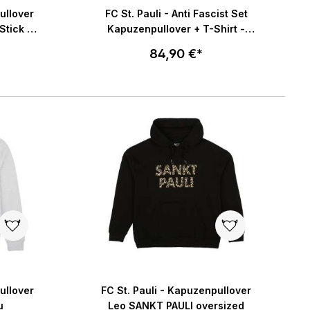
ng von 5 von 5 Sternen
Durchschnittliche Bewertung von 3 von 5 Ster
ullover
FC St. Pauli - Anti Fascist Set
Stick -
Kapuzenpullover + T-Shirt -
schwarz
84,90 €*
Größe wählen
enkorb
In den Warenkorb
ullover
FC St. Pauli - Kapuzenpullover
u
Leo SANKT PAULI oversized