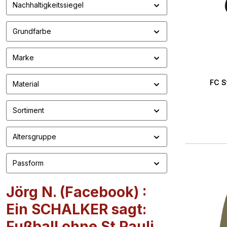
Nachhaltigkeitssiegel
Grundfarbe
Marke
Durchs
FC S
Material
Sortiment
Altersgruppe
Passform
Jörg N. (Facebook) :
Ein SCHALKER sagt:
Fußball ohne St Pauli