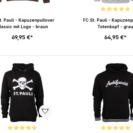
Durchschnittliche Bewertu
t. Pauli - Kapuzenpullover
FC St. Pauli - Kapuzenp
lassic mit Logo - braun
Totenkopf - gra
69,95 €*
64,95 €*
Größe wählen
Größe wählen
In den Warenkorb
In den War