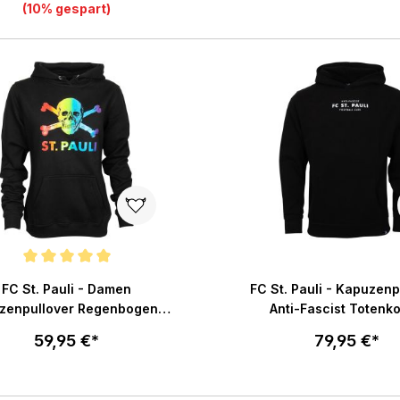
(10% gespart)
Größe wählen
Größe wählen
In den War
In den Warenkorb
chnittliche Bewertung von 5 von 5 Sternen
FC St. Pauli - Damen
FC St. Pauli - Kapuzenp
zenpullover Regenbogen -
Anti-Fascist Totenko
schwarz
schwarz
59,95 €*
79,95 €*
Größe wählen
Größe wählen