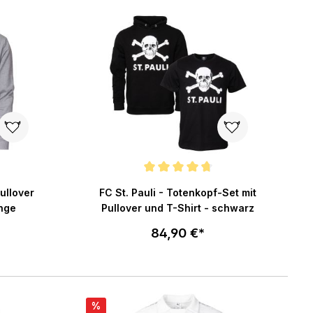
enkorb
In den Warenkorb
ng von 5 von 5 Sternen
Durchschnittliche Bewertung von 4.8 von 5 St
ullover
FC St. Pauli - Totenkopf-Set mit
lange
Pullover und T-Shirt - schwarz
84,90 €*
Größe wählen
enkorb
In den Warenkorb
%