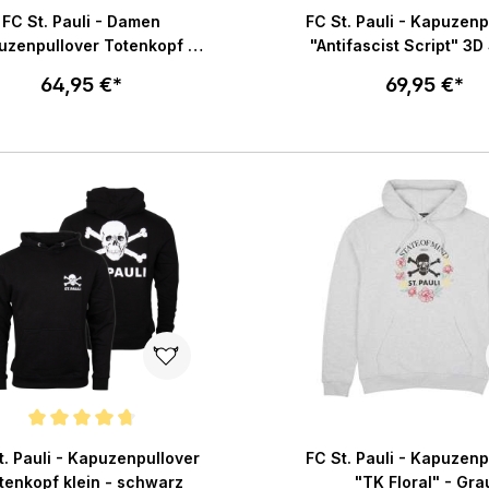
chnittliche Bewertung von 4.7 von 5 Sternen
Durchschnittliche Bewertu
FC St. Pauli - Damen
FC St. Pauli - Kapuzenp
uzenpullover Totenkopf -
"Antifascist Script" 3D 
schwarz
schwarz
64,95 €*
69,95 €*
Größe wählen
Größe wählen
In den Warenkorb
In den War
chnittliche Bewertung von 4.7 von 5 Sternen
t. Pauli - Kapuzenpullover
FC St. Pauli - Kapuzenp
tenkopf klein - schwarz
"TK Floral" - Gra