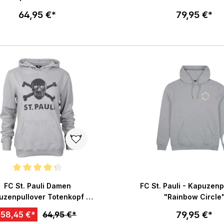
64,95 €*
79,95 €*
Größe wählen
Größe wählen
In den Warenkorb
In den War
chnittliche Bewertung von 4.3 von 5 Sternen
FC St. Pauli Damen
FC St. Pauli - Kapuzenp
uzenpullover Totenkopf -
"Rainbow Circle
grau
79,95 €*
58,45 €*
64,95 €*