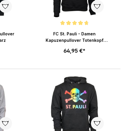
ng von 4.8 von 5 Sternen
Durchschnittliche Bewertung von 4.8 von 5 St
ullover
FC St. Pauli - Damen
arz
Kapuzenpullover Totenkopf
klein - schwarz
64,95 €*
Größe wählen
enkorb
In den Warenkorb