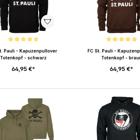
chnittliche Bewertung von 4.8 von 5 Sternen
Durchschnittliche Bewertu
t. Pauli - Kapuzenpullover
FC St. Pauli - Kapuzenp
Totenkopf - schwarz
Totenkopf - brau
64,95 €*
64,95 €*
Größe wählen
Größe wählen
In den Warenkorb
In den War