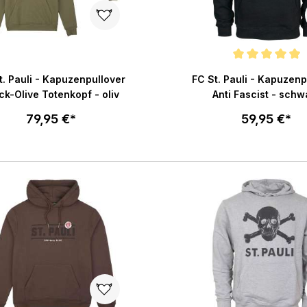
Durchschnittliche Bewertu
t. Pauli - Kapuzenpullover
FC St. Pauli - Kapuzenp
ck-Olive Totenkopf - oliv
Anti Fascist - schw
79,95 €*
59,95 €*
Größe wählen
Größe wählen
In den Warenkorb
In den War