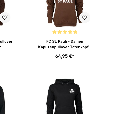
ng von 4.9 von 5 Sternen
Durchschnittliche Bewertung von 5 von 5 Ster
ullover
FC St. Pauli - Damen
n
Kapuzenpullover Totenkopf -
braun
64,95 €*
Größe wählen
enkorb
In den Warenkorb