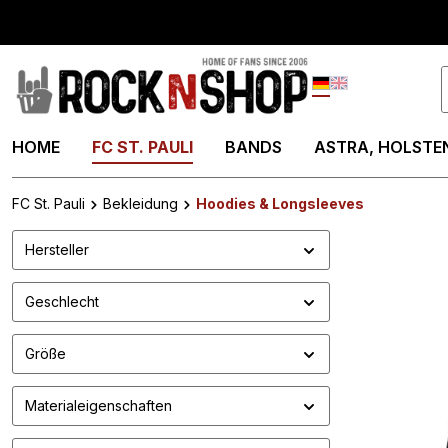
springen
Zur Hauptnavigation springen
Deutsch
English
HOME
FC ST. PAULI
BANDS
ASTRA, HOLSTEN
FC St. Pauli
Bekleidung
Hoodies & Longsleeves
Hersteller
Geschlecht
Größe
Materialeigenschaften