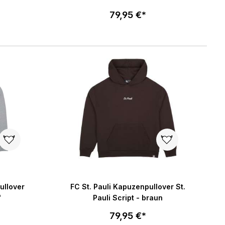
79,95 €*
Größe wählen
enkorb
In den Warenkorb
ullover
FC St. Pauli Kapuzenpullover St.
"
Pauli Script - braun
79,95 €*