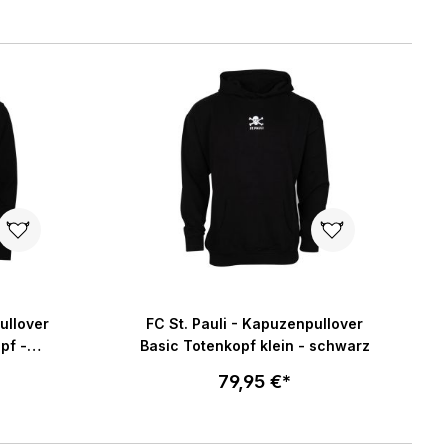
Größe wählen
enkorb
In den Warenkorb
ullover
FC St. Pauli - Kapuzenpullover
pf -
Basic Totenkopf klein - schwarz
79,95 €*
Größe wählen