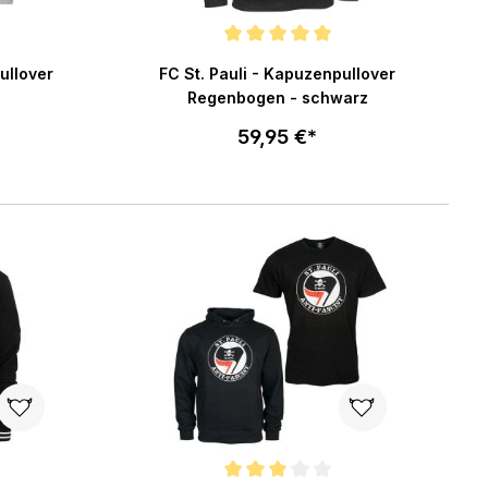
ng von 4.7 von 5 Sternen
Durchschnittliche Bewertung von 5 von 5 Ster
ullover
FC St. Pauli - Kapuzenpullover
u
Regenbogen - schwarz
59,95 €*
Größe wählen
enkorb
In den Warenkorb