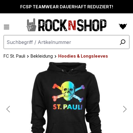
alt springen
FCSP TEAMWEAR DAUERHAFT REDUZIERT!
FC St. Pauli
Bekleidung
Hoodies & Longsleeves
Bildergalerie überspringen