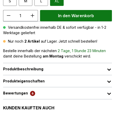
S
M
L
XL
In den Warenkorb
Versandkostenfrei innerhalb DE & sofort verfügbar - in 1-2
Werktage geliefert
Nur noch
2 Artikel
auf Lager. Jetzt schnell bestellen!
Bestelle innerhalb der nächsten
2 Tage, 1 Stunde 23 Minuten
damit deine Bestellung
am Montag
verschickt wird.
Produktbeschreibung
Produkteigenschaften
Bewertungen
6
Produktgalerie überspringen
KUNDEN KAUFTEN AUCH