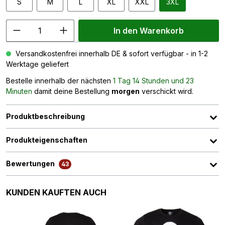
S
M
L
XL
XXL
3XL
In den Warenkorb
Versandkostenfrei innerhalb DE & sofort verfügbar - in 1-2
Werktage geliefert
Bestelle innerhalb der nächsten
1 Tag 14 Stunden und 23
Minuten
damit deine Bestellung
morgen
verschickt wird.
Produktbeschreibung
Produkteigenschaften
Bewertungen
43
Produktgalerie überspringen
KUNDEN KAUFTEN AUCH