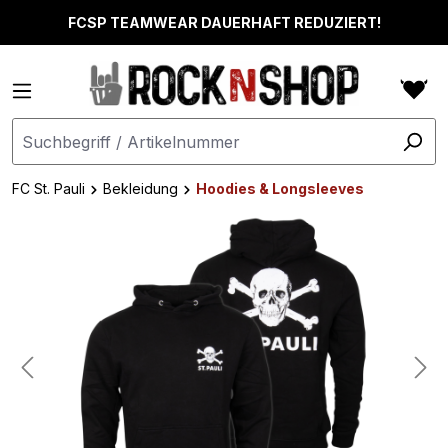
alt springen
FCSP TEAMWEAR DAUERHAFT REDUZIERT!
FC St. Pauli
Bekleidung
Hoodies & Longsleeves
Bildergalerie überspringen