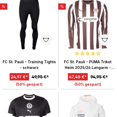
%
%
Durchschnittliche Bewertung von
FC St. Pauli - Training Tights
FC St. Pauli - PUMA Trikot
- schwarz
Heim 2025/26 Langarm -
braun/weiß
24,97 €*
49,95 €*
47,48 €*
94,95 €*
(50% gespart)
(50% gespart)