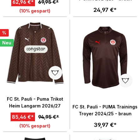
62,96 €*
69,95 €*
24,97 €*
(10% gespart)
%
Neu
FC St. Pauli - Puma Trikot
Heim Langarm 2026/27
FC St. Pauli - PUMA Trainings
Troyer 2024/25 - braun
85,46 €*
94,95 €*
39,97 €*
(10% gespart)