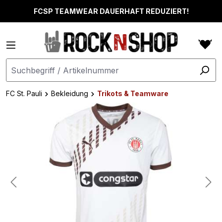
alt springen
FCSP TEAMWEAR DAUERHAFT REDUZIERT!
FC St. Pauli
Bekleidung
Trikots & Teamware
Bildergalerie überspringen