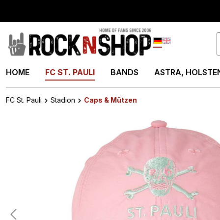
springen
Zur Hauptnavigation springen
Deutsch
English
HOME
FC ST. PAULI
BANDS
ASTRA, HOLSTEN
FC St. Pauli
Stadion
Caps & Mützen
Bildergalerie überspringen