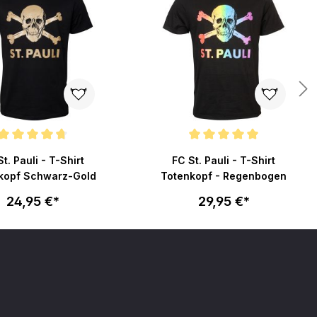
nittliche Bewertung von 4.7 von 5 Sternen
Durchschnittliche Bewertung von 5
t. Pauli - T-Shirt
FC St. Pauli - T-Shirt
kopf Schwarz-Gold
Totenkopf - Regenbogen
24,95 €*
29,95 €*