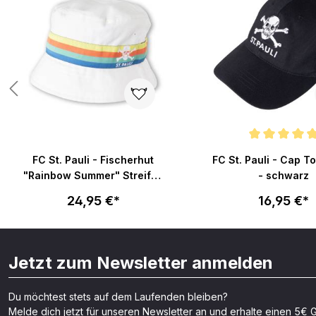
 von 5 Sternen
Durchschnittliche Bew
FC St. Pauli - Fischerhut
FC St. Pauli - Cap T
"Rainbow Summer" Streifen
- schwarz
Totenkopf
24,95 €*
16,95 €*
Jetzt zum Newsletter anmelden
Du möchtest stets auf dem Laufenden bleiben?
Melde dich jetzt für unseren Newsletter an und erhalte einen 5€ G