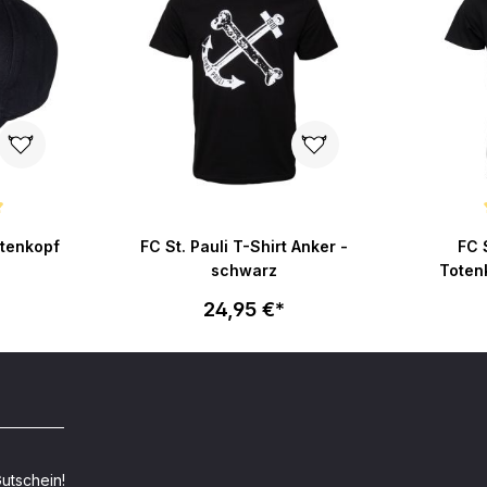
ertung von 4.9 von 5 Sternen
Durchsch
otenkopf
FC St. Pauli T-Shirt Anker -
FC S
schwarz
Toten
24,95 €*
utschein!