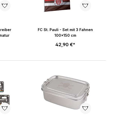
ng von 5 von 5 Sternen
hreiber
FC St. Pauli - Set mit 3 Fahnen
natur
100x150 cm
42,90 €*
enkorb
In den Warenkorb