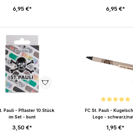
Totenkopf
6,95 €*
6,95 €*
In den Warenkorb
In den War
Durchschnittliche Bewertu
t. Pauli - Pflaster 10 Stück
FC St. Pauli - Kugelsc
im Set - bunt
Logo - schwarz/na
3,50 €*
1,95 €*