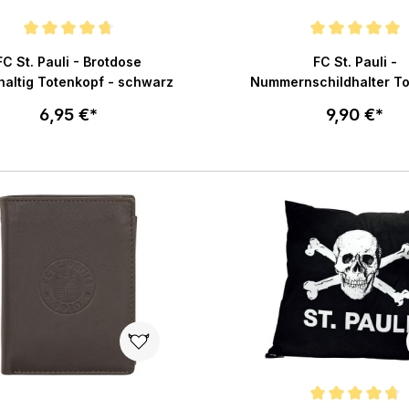
chnittliche Bewertung von 4.6 von 5 Sternen
Durchschnittliche Bewertu
FC St. Pauli - Brotdose
FC St. Pauli -
altig Totenkopf - schwarz
Nummernschildhalter T
Regenbogen 2er Set - 
6,95 €*
9,90 €*
In den Warenkorb
In den War