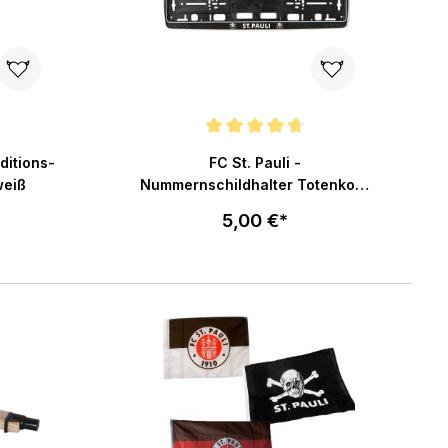
ng von 4.8 von 5 Sternen
Durchschnittliche Bewertung von 4.8 von 5 St
aditions-
FC St. Pauli -
weiß
Nummernschildhalter Totenkopf
- schwarz
5,00 €*
In den Warenkorb
enkorb