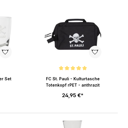
ng von 5 von 5 Sternen
Durchschnittliche Bewertung von 5 von 5 Ster
er Set
FC St. Pauli - Kulturtasche
Totenkopf rPET - anthrazit
24,95 €*
enkorb
In den Warenkorb