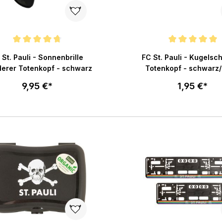
chnittliche Bewertung von 4.8 von 5 Sternen
Durchschnittliche Bewertu
 St. Pauli - Sonnenbrille
FC St. Pauli - Kugelsc
erer Totenkopf - schwarz
Totenkopf - schwarz/
9,95 €*
1,95 €*
In den Warenkorb
In den War