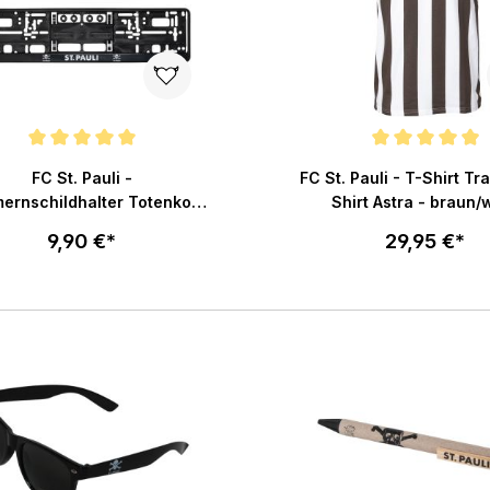
chnittliche Bewertung von 5 von 5 Sternen
Durchschnittliche Bewertu
FC St. Pauli -
FC St. Pauli - T-Shirt Tr
rnschildhalter Totenkopf
Shirt Astra - braun/
2er Set - schwarz
9,90 €*
29,95 €*
Größe wählen
In den Warenkorb
In den War