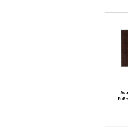
Ast
Fußm