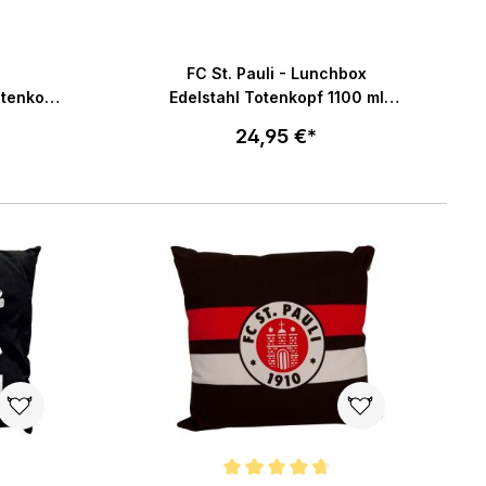
ng von 5 von 5 Sternen
FC St. Pauli - Lunchbox
otenkopf
Edelstahl Totenkopf 1100 ml
schwarz
Volumen - silber
24,95 €*
enkorb
In den Warenkorb