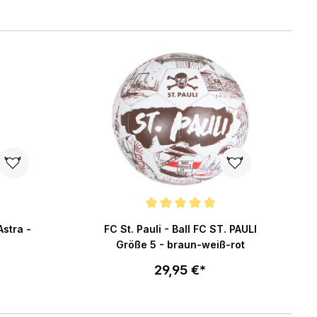
enkorb
In den Warenkorb
ng von 5 von 5 Sternen
Durchschnittliche Bewertung von 5 von 5 Ster
Astra -
FC St. Pauli - Ball FC ST. PAULI
Größe 5 - braun-weiß-rot
29,95 €*
enkorb
In den Warenkorb