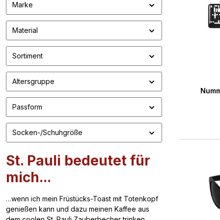
Marke
Material
Sortiment
Durchs
Altersgruppe
Numme
Passform
Socken-/Schuhgröße
St. Pauli bedeutet für
mich...
…wenn ich mein Früstücks-Toast mit Totenkopf
genießen kann und dazu meinen Kaffee aus
dem coolen St. Pauli Zauberbecher trinken