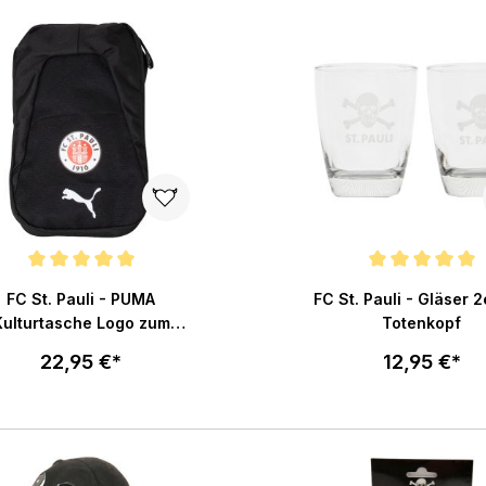
chnittliche Bewertung von 5 von 5 Sternen
Durchschnittliche Bewertu
FC St. Pauli - PUMA
FC St. Pauli - Gläser 2
Kulturtasche Logo zum
Totenkopf
Aufhängen - schwarz
22,95 €*
12,95 €*
In den Warenkorb
In den War