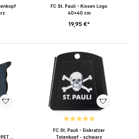
ng von 4.8 von 5 Sternen
Durchschnittliche Bewertung von 4.6 von 5 St
otenkopf
FC St. Pauli - Kissen Logo
rz
40x40 cm
19,95 €*
enkorb
In den Warenkorb
ng von 5 von 5 Sternen
Durchschnittliche Bewertung von 5 von 5 Ster
FC St. Pauli - Eiskratzer
rPET
Totenkopf - schwarz