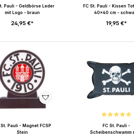
Durchschnittliche Bewertu
t. Pauli - Geldbörse Leder
FC St. Pauli - Kissen T
mit Logo - braun
40x40 cm - schwa
24,95 €*
19,95 €*
In den Warenkorb
In den War
Durchschnittliche Bewertu
 St. Pauli - Magnet FCSP
FC St. Pauli -
Stein
Scheibenschwamm 