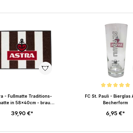
In den Warenkorb
In den War
Durchschnittliche Bewertu
ra - Fußmatte Traditions-
FC St. Pauli - Bierglas 
atte in 58x40cm - braun-
Becherform
weiß
39,90 €*
6,95 €*
In den Warenkorb
In den War