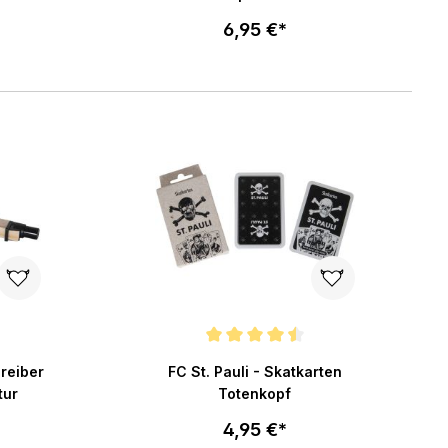
6,95 €*
enkorb
In den Warenkorb
ng von 5 von 5 Sternen
Durchschnittliche Bewertung von 4.5 von 5 St
hreiber
FC St. Pauli - Skatkarten
tur
Totenkopf
4,95 €*