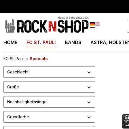
springen
Zur Hauptnavigation springen
Deutsch
English
HOME
FC ST. PAULI
BANDS
ASTRA, HOLSTEN
FC St. Pauli
Specials
Geschlecht
Größe
Nachhaltigkeitssiegel
Grundfarbe