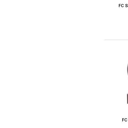
FC S
FC