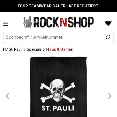
alt springen
FCSP TEAMWEAR DAUERHAFT REDUZIERT!
FC St. Pauli
Specials
Haus & Garten
Bildergalerie überspringen