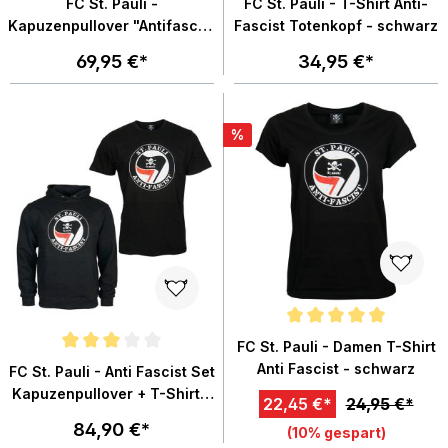
FC St. Pauli -
FC St. Pauli - T-Shirt Anti-
Kapuzenpullover "Antifascist
Fascist Totenkopf - schwarz
Script" 3D Stick - schwarz
69,95 €*
34,95 €*
%
Durchschnittliche Bewertung von
FC St. Pauli - Damen T-Shirt
Durchschnittliche Bewertung von 3 von 5 Sternen
Anti Fascist - schwarz
FC St. Pauli - Anti Fascist Set
Kapuzenpullover + T-Shirt -
22,45 €*
24,95 €*
schwarz
84,90 €*
(10% gespart)