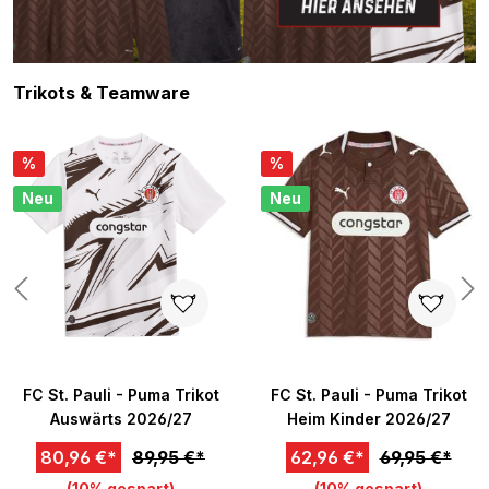
Produktgalerie überspringen
Trikots & Teamware
%
%
Neu
Neu
n 5 von 5 Sternen
FC St. Pauli - Puma Trikot
FC St. Pauli - Puma Trikot
Auswärts 2026/27
Heim Kinder 2026/27
80,96 €*
89,95 €*
62,96 €*
69,95 €*
(10% gespart)
(10% gespart)