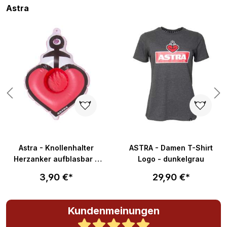
Produktgalerie überspringen
Astra
Astra - Knollenhalter
ASTRA - Damen T-Shirt
Herzanker aufblasbar -
Logo - dunkelgrau
ca. 20x30cm
3,90 €*
29,90 €*
Kundenmeinungen