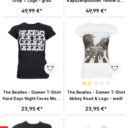
Drop T Logo - grau
Kapuzenpullover Yellow Sub
- dunkelblau
49,99 €*
49,99 €*
Durchschnittliche Bewertung von
The Beatles - Damen T-Shirt
The Beatles - Damen T-Shirt
Hard Days Night Faces Mono
Abbey Road & Logo - weiß
- schwarz
23,95 €*
23,95 €*