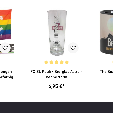
Durchschnittliche Bewertung von 5 von 5 Sternen
Durchsch
enbogen
FC St. Pauli - Bierglas Astra -
The Be
rfarbig
Becherform
6,95 €*