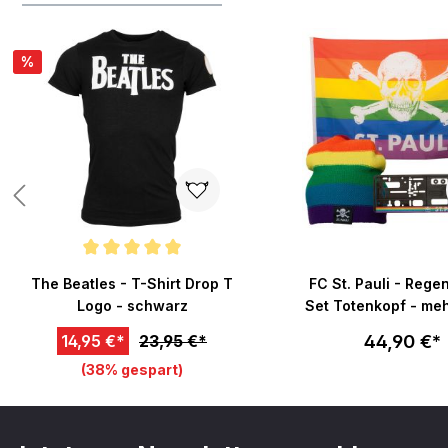
Produktgalerie überspringen
%
von 5 Sternen
Durchschnittliche Bewertung von 5 von 5 Sternen
The Beatles - T-Shirt Drop T
FC St. Pauli - Reg
Logo - schwarz
Set Totenkopf - meh
44,90 €*
14,95 €*
23,95 €*
(38% gespart)