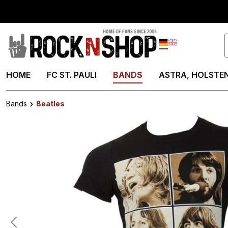
springen
Zur Hauptnavigation springen
Deutsch
English
HOME
FC ST. PAULI
BANDS
ASTRA, HOLSTEN
Bands
Beatles
Bildergalerie überspringen