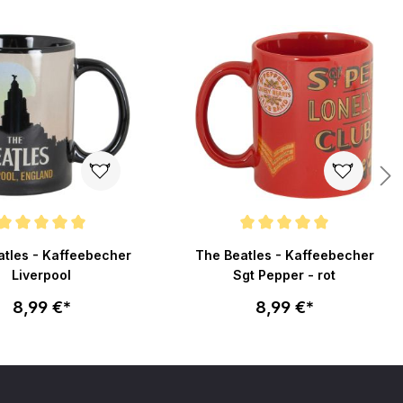
nittliche Bewertung von 5 von 5 Sternen
Durchschnittliche Bewertung von 5
atles - Kaffeebecher
The Beatles - Kaffeebecher
Liverpool
Sgt Pepper - rot
8,99 €*
8,99 €*