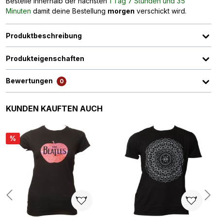
Bestelle innerhalb der nächsten
1 Tag 7 Stunden und 35
Minuten
damit deine Bestellung
morgen
verschickt wird.
Produktbeschreibung
Produkteigenschaften
Bewertungen
0
Produktgalerie überspringen
KUNDEN KAUFTEN AUCH
%