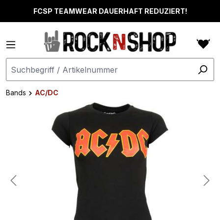
alt springen
FCSP TEAMWEAR DAUERHAFT REDUZIERT!
Bands
AC/DC
Bildergalerie überspringen