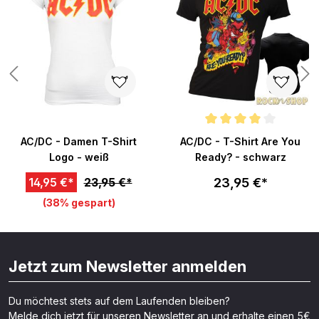
n 5 von 5 Sternen
Durchschnittliche Bewertung v
AC/DC - Damen T-Shirt
AC/DC - T-Shirt Are You
Logo - weiß
Ready? - schwarz
23,95 €*
14,95 €*
23,95 €*
(38% gespart)
Jetzt zum Newsletter anmelden
Du möchtest stets auf dem Laufenden bleiben?
Melde dich jetzt für unseren Newsletter an und erhalte einen 5€