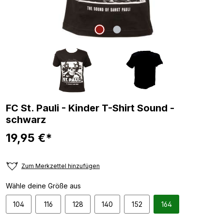
FC St. Pauli - Kinder T-Shirt Sound -
schwarz
19,95 €*
Zum Merkzettel hinzufügen
Wähle deine Größe aus
104
116
128
140
152
164