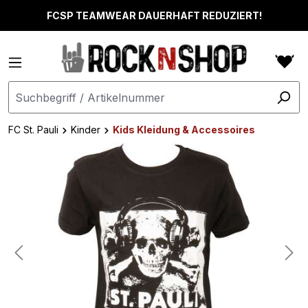
alt springen
FCSP TEAMWEAR DAUERHAFT REDUZIERT!
FC St. Pauli
Kinder
Kids Kleidung & Accessoires
Bildergalerie überspringen