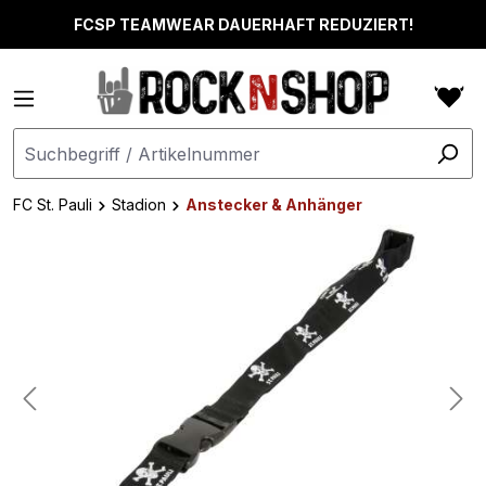
alt springen
FCSP TEAMWEAR DAUERHAFT REDUZIERT!
FC St. Pauli
Stadion
Anstecker & Anhänger
Bildergalerie überspringen