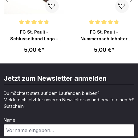
n 5 von 5 Sternen
Durchschnittliche Bewertung von 4.8 von 5 Sternen
Durchschnittliche Bewertung v
FC St. Pauli -
FC St. Pauli -
Schlüsselband Logo -
Nummernschildhalter
braun
Totenkopf - schwarz
5,00 €*
5,00 €*
Jetzt zum Newsletter anmelden
Du möchtest stets auf dem Laufenden bleiben?
Melde dich jetzt für unseren Newsletter an und erhalte einen 5€
Gutschein!
Name