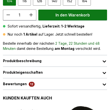
104
116
128
140
152
164
In den Warenkorb
Sofort versandfertig,
Lieferzeit: 1-2 Werktage
Nur noch
1 Artikel
auf Lager. Jetzt schnell bestellen!
Bestelle innerhalb der nächsten
2 Tage, 22 Stunden und 48
Minuten
damit deine Bestellung
am Montag
verschickt wird.
Produktbeschreibung
Produkteigenschaften
Bewertungen
12
Produktgalerie überspringen
KUNDEN KAUFTEN AUCH