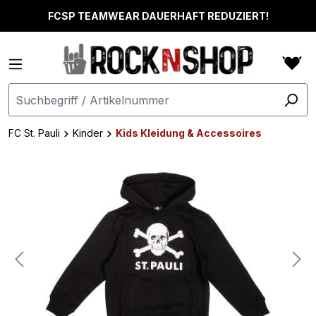
alt springen
FCSP TEAMWEAR DAUERHAFT REDUZIERT!
FC St. Pauli
Kinder
Kids Kleidung & Accessoires
Bildergalerie überspringen