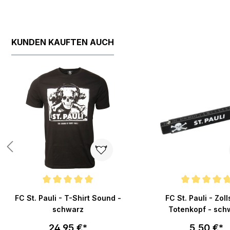
KUNDEN KAUFTEN AUCH
Produktgalerie überspringen
 von 5 Sternen
Durchschnittliche Bewertung von 5 von 5 Sternen
Durchschnittliche Bew
FC St. Pauli - T-Shirt Sound -
FC St. Pauli - Zol
schwarz
Totenkopf - sch
24,95 €*
5,50 €*