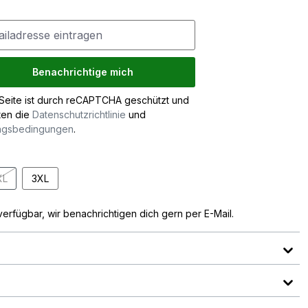
Benachrichtige mich
Seite ist durch reCAPTCHA geschützt und
ten die
Datenschutzrichtlinie
und
ngsbedingungen
.
XL
3XL
erfügbar.)
eit nicht verfügbar.)
on ist zurzeit nicht verfügbar.)
(Diese Option ist zurzeit nicht verfügbar.)
verfügbar, wir benachrichtigen dich gern per E-Mail.