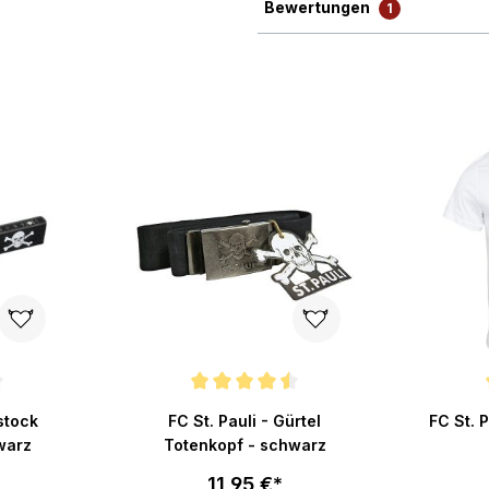
Bewertungen
1
ertung von 4.8 von 5 Sternen
Durchschnittliche Bewertung von 4.6 von 5 Stern
Durchsch
lstock
FC St. Pauli - Gürtel
FC St. P
warz
Totenkopf - schwarz
11,95 €*