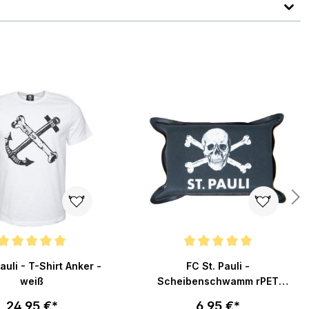
en
nittliche Bewertung von 5 von 5 Sternen
Durchschnittliche Bewertung von 5
auli - T-Shirt Anker -
FC St. Pauli -
weiß
Scheibenschwamm rPET
Totenkopf
24,95 €*
6,95 €*