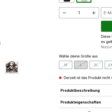
Diese 
es gel
Nutzu
Wähle deine Größe aus
M
L
XL
X
(Diese Option ist zurzeit nicht v
(Diese Option ist zurz
(Diese Opti
Derzeit ist das Produkt nicht 
Produktbeschreibung
Produkteigenschaften