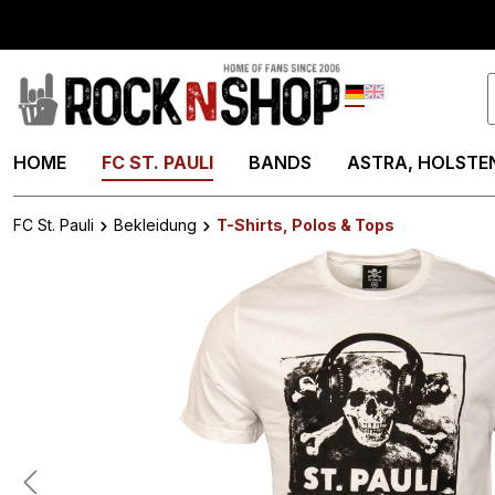
springen
Zur Hauptnavigation springen
Deutsch
English
HOME
FC ST. PAULI
BANDS
ASTRA, HOLSTEN
FC St. Pauli
Bekleidung
T-Shirts, Polos & Tops
Bildergalerie überspringen