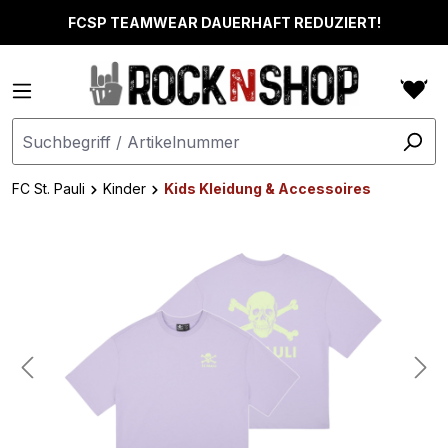
alt springen
FCSP TEAMWEAR DAUERHAFT REDUZIERT!
FC St. Pauli
Kinder
Kids Kleidung & Accessoires
Bildergalerie überspringen