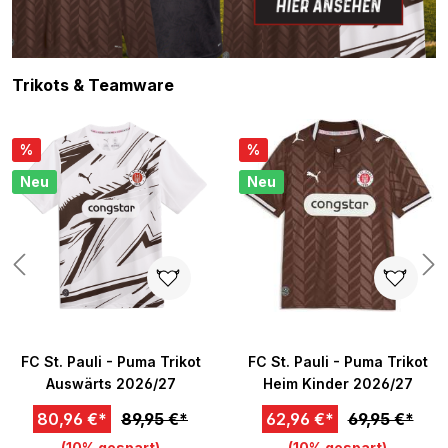
Produktgalerie überspringen
Trikots & Teamware
%
%
Neu
Neu
n 5 von 5 Sternen
FC St. Pauli - Puma Trikot
FC St. Pauli - Puma Trikot
Auswärts 2026/27
Heim Kinder 2026/27
80,96 €*
89,95 €*
62,96 €*
69,95 €*
(10% gespart)
(10% gespart)