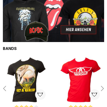
Produktgalerie überspringen
BANDS