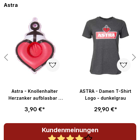
Produktgalerie überspringen
Astra
Astra - Knollenhalter
ASTRA - Damen T-Shirt
Herzanker aufblasbar -
Logo - dunkelgrau
ca. 20x30cm
3,90 €*
29,90 €*
Kundenmeinungen