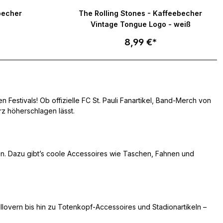
 von 5 von 5 Sternen
becher
The Rolling Stones - Kaffeebecher
e
Vintage Tongue Logo - weiß
8,99 €*
Festivals! Ob offizielle FC St. Pauli Fanartikel, Band-Merch von
z höherschlagen lässt.
len. Dazu gibt’s coole Accessoires wie Taschen, Fahnen und
ullovern bis hin zu Totenkopf-Accessoires und Stadionartikeln –