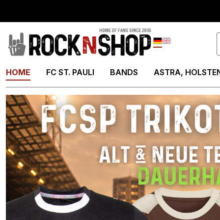
springen
Zur Hauptnavigation springen
Deutsch
English
HOME
FC ST. PAULI
BANDS
ASTRA, HOLSTEN