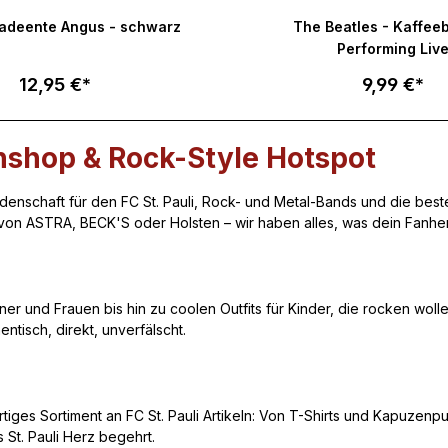
tliche Bewertung von 5 von 5 Sternen
Durchschnittliche Bewertung
Badeente Angus - schwarz
The Beatles - Kaffee
Performing Liv
12,95 €*
9,99 €*
nshop & Rock-Style Hotspot
enschaft für den FC St. Pauli, Rock- und Metal-Bands und die besten 
on ASTRA, BECK'S oder Holsten – wir haben alles, was dein Fanher
er und Frauen bis hin zu coolen Outfits für Kinder, die rocken wol
tisch, direkt, unverfälscht.
rtiges Sortiment an FC St. Pauli Artikeln: Von T-Shirts und Kapuzenp
s St. Pauli Herz begehrt.