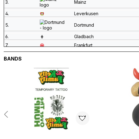
3.
Mainz
4.
Leverkusen
5.
Dortmund
6.
Gladbach
7.
Frankfurt
8.
Augsburg
Produktgalerie überspringen
BANDS
9.
Bayern
10.
Schalke
11.
HSV
12.
Leipzig
13.
Freiburg
14.
Paderborn
15.
Elversberg
16.
Bremen
17.
Hoffenheim