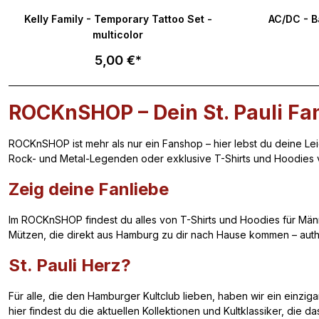
nen
Durchschnit
18.
Stuttgart
Kelly Family - Temporary Tattoo Set -
AC/DC - 
multicolor
5,00 €*
ROCKnSHOP – Dein St. Pauli Fa
ROCKnSHOP ist mehr als nur ein Fanshop – hier lebst du deine Leid
Rock- und Metal-Legenden oder exklusive T-Shirts und Hoodies v
Zeig deine Fanliebe
Im ROCKnSHOP findest du alles von T-Shirts und Hoodies für Männ
Mützen, die direkt aus Hamburg zu dir nach Hause kommen – authen
St. Pauli Herz?
Für alle, die den Hamburger Kultclub lieben, haben wir ein einziga
hier findest du die aktuellen Kollektionen und Kultklassiker, die da