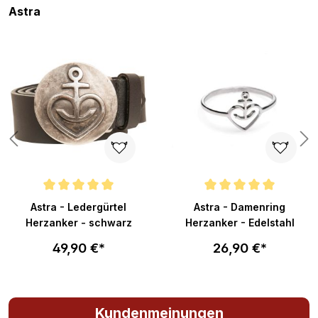
Produktgalerie überspringen
Astra
n 4 von 5 Sternen
Durchschnittliche Bewertung von 5 von 5 Sternen
Durchschnittliche Bewertung v
Astra - Ledergürtel
Astra - Damenring
Herzanker - schwarz
Herzanker - Edelstahl
49,90 €*
26,90 €*
Kundenmeinungen