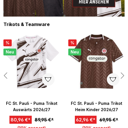
Produktgalerie überspringen
Trikots & Teamware
%
%
Neu
Neu
n 5 von 5 Sternen
FC St. Pauli - Puma Trikot
FC St. Pauli - Puma Trikot
Auswärts 2026/27
Heim Kinder 2026/27
80,96 €*
89,95 €*
62,96 €*
69,95 €*
(10% gespart)
(10% gespart)