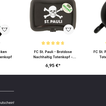
ertung von 4.8 von 5 Sternen
Durchschnittliche Bewertung von 4.6 von 5 Stern
Durchsch
ocken
FC St. Pauli - Brotdose
FC St. 
tenkopf
Nachhaltig Totenkopf -
Tot
schwarz
6,95 €*
utschein!