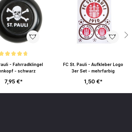
en
nittliche Bewertung von 4.7 von 5 Sternen
Pauli - Fahrradklingel
FC St. Pauli - Aufkleber Logo
enkopf - schwarz
3er Set - mehrfarbig
7,95 €*
1,50 €*