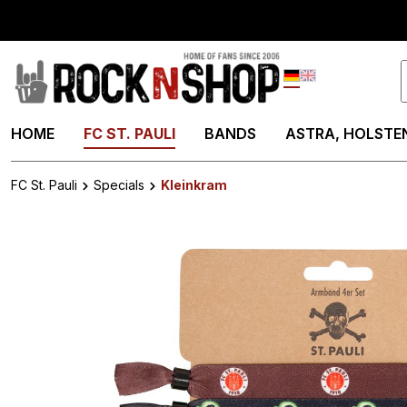
springen
Zur Hauptnavigation springen
Deutsch
English
HOME
FC ST. PAULI
BANDS
ASTRA, HOLSTEN
FC St. Pauli
Specials
Kleinkram
Bildergalerie überspringen