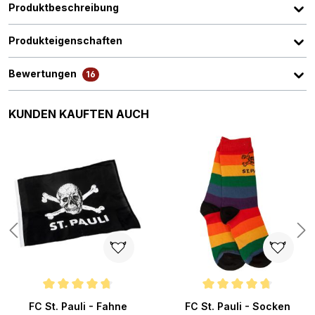
Produktbeschreibung
Produkteigenschaften
Bewertungen
16
Produktgalerie überspringen
KUNDEN KAUFTEN AUCH
n 5 von 5 Sternen
Durchschnittliche Bewertung von 4.8 von 5 Sternen
Durchschnittliche Bewertung v
FC St. Pauli - Fahne
FC St. Pauli - Socken