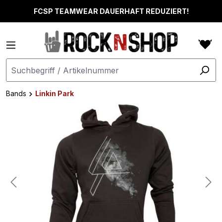
alt springen
FCSP TEAMWEAR DAUERHAFT REDUZIERT!
Bands
Linkin Park
Bildergalerie überspringen