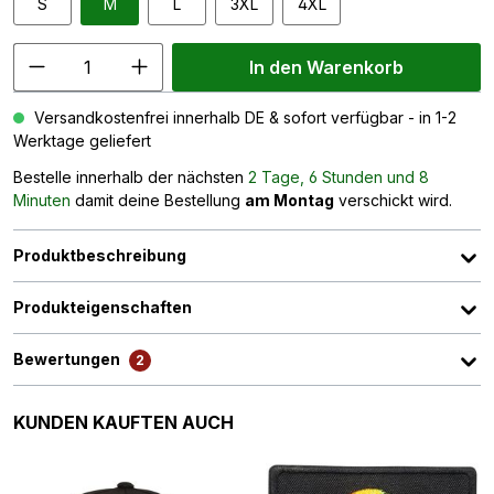
S
M
L
3XL
4XL
In den Warenkorb
Versandkostenfrei innerhalb DE & sofort verfügbar - in 1-2
Werktage geliefert
Bestelle innerhalb der nächsten
2 Tage, 6 Stunden und 8
Minuten
damit deine Bestellung
am Montag
verschickt wird.
Produktbeschreibung
Produkteigenschaften
Bewertungen
2
Produktgalerie überspringen
KUNDEN KAUFTEN AUCH