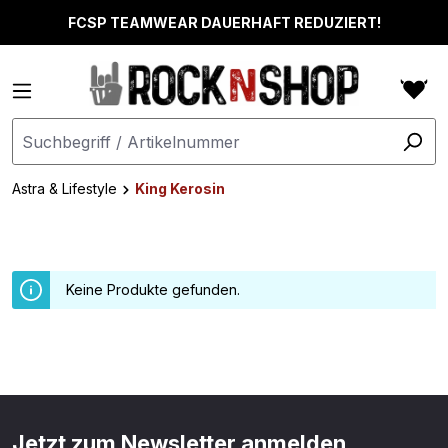
alt springen
FCSP TEAMWEAR DAUERHAFT REDUZIERT!
Astra & Lifestyle
King Kerosin
Keine Produkte gefunden.
Jetzt zum Newsletter anmelden