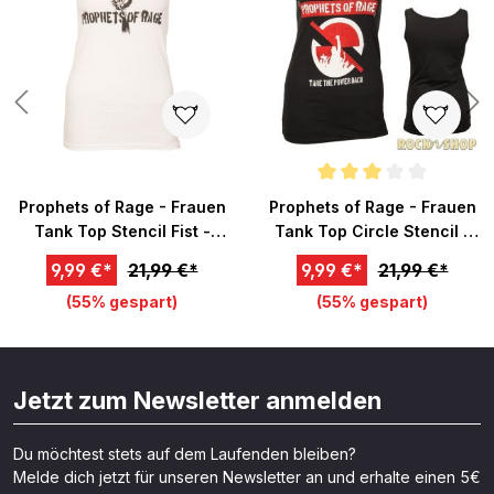
Durchschnittliche Bewertung v
Prophets of Rage - Frauen
Prophets of Rage - Frauen
Tank Top Stencil Fist -
Tank Top Circle Stencil -
weiß
schwarz
9,99 €*
21,99 €*
9,99 €*
21,99 €*
(55% gespart)
(55% gespart)
Jetzt zum Newsletter anmelden
Du möchtest stets auf dem Laufenden bleiben?
Melde dich jetzt für unseren Newsletter an und erhalte einen 5€