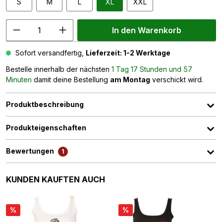
S
M
L
XL
XXL
In den Warenkorb
Sofort versandfertig,
Lieferzeit: 1-2 Werktage
Bestelle innerhalb der nächsten
1 Tag 17 Stunden und 57
Minuten
damit deine Bestellung
am Montag
verschickt wird.
Produktbeschreibung
Produkteigenschaften
Bewertungen
1
Produktgalerie überspringen
KUNDEN KAUFTEN AUCH
%
%