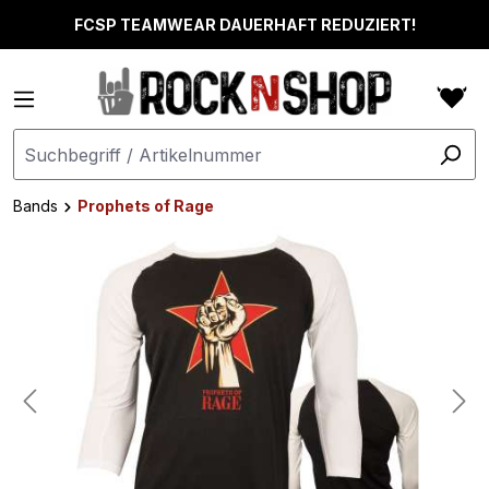
alt springen
FCSP TEAMWEAR DAUERHAFT REDUZIERT!
Bands
Prophets of Rage
Bildergalerie überspringen