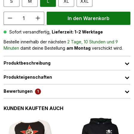
S
M
L
XL
XXL
In den Warenkorb
Sofort versandfertig,
Lieferzeit: 1-2 Werktage
Bestelle innerhalb der nächsten
2 Tage, 10 Stunden und 9
Minuten
damit deine Bestellung
am Montag
verschickt wird.
Produktbeschreibung
Produkteigenschaften
Bewertungen
1
Produktgalerie überspringen
KUNDEN KAUFTEN AUCH