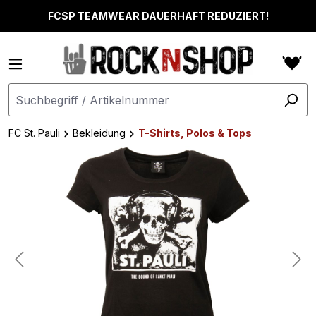
alt springen
FCSP TEAMWEAR DAUERHAFT REDUZIERT!
FC St. Pauli
Bekleidung
T-Shirts, Polos & Tops
Bildergalerie überspringen