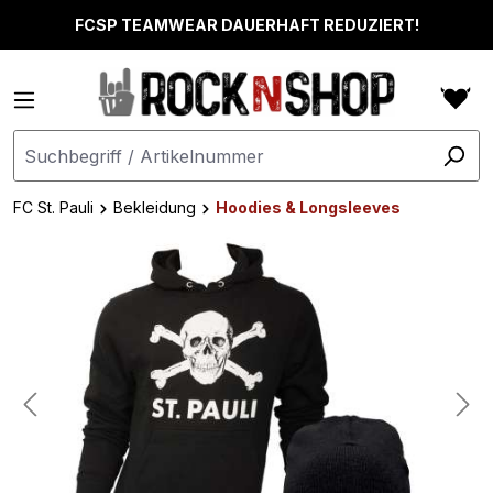
alt springen
FCSP TEAMWEAR DAUERHAFT REDUZIERT!
FC St. Pauli
Bekleidung
Hoodies & Longsleeves
Bildergalerie überspringen