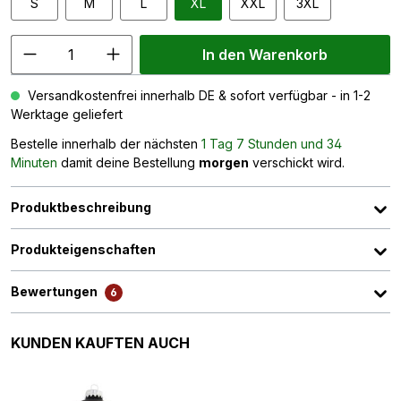
S
M
L
XL
XXL
3XL
In den Warenkorb
Versandkostenfrei innerhalb DE & sofort verfügbar - in 1-2
Werktage geliefert
Bestelle innerhalb der nächsten
1 Tag 7 Stunden und 34
Minuten
damit deine Bestellung
morgen
verschickt wird.
Produktbeschreibung
Produkteigenschaften
Bewertungen
6
Produktgalerie überspringen
KUNDEN KAUFTEN AUCH