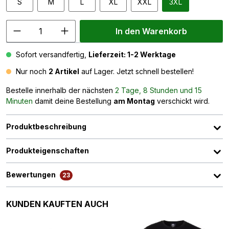
S
M
L
XL
XXL
3XL
In den Warenkorb
Sofort versandfertig,
Lieferzeit: 1-2 Werktage
Nur noch
2 Artikel
auf Lager. Jetzt schnell bestellen!
Bestelle innerhalb der nächsten
2 Tage, 8 Stunden und 15
Minuten
damit deine Bestellung
am Montag
verschickt wird.
Produktbeschreibung
Produkteigenschaften
Bewertungen
23
Produktgalerie überspringen
KUNDEN KAUFTEN AUCH