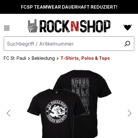
alt springen
FCSP TEAMWEAR DAUERHAFT REDUZIERT!
FC St. Pauli
Bekleidung
T-Shirts, Polos & Tops
Bildergalerie überspringen