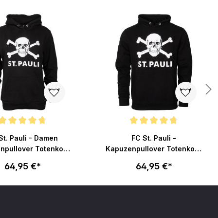
en
nittliche Bewertung von 4.7 von 5 Sternen
Durchschnittliche Bewertung von 4.
St. Pauli - Damen
FC St. Pauli -
npullover Totenkopf
Kapuzenpullover Totenkopf
- schwarz
- schwarz
64,95 €*
64,95 €*