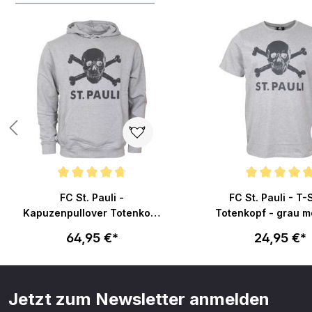
Produktgalerie überspringen
 von 5 Sternen
Durchschnittliche Bewertung von 4.7 von 5 Sternen
Durchschnittliche Bew
FC St. Pauli -
FC St. Pauli - T-
Kapuzenpullover Totenkopf
Totenkopf - grau 
- grau
64,95 €*
24,95 €*
Jetzt zum Newsletter anmelden