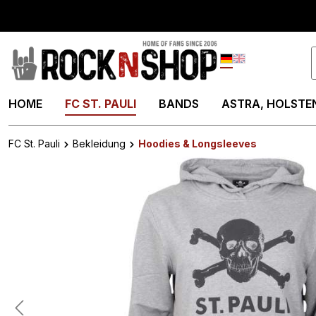
springen
Zur Hauptnavigation springen
Deutsch
English
HOME
FC ST. PAULI
BANDS
ASTRA, HOLSTEN
FC St. Pauli
Bekleidung
Hoodies & Longsleeves
Bildergalerie überspringen