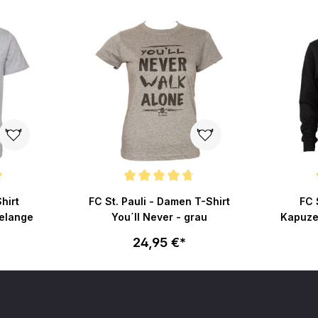
ertung von 4.9 von 5 Sternen
Durchschnittliche Bewertung von 4.6 von 5 Stern
Durchsch
Shirt
FC St. Pauli - Damen T-Shirt
FC 
melange
You´ll Never - grau
Kapuze
24,95 €*