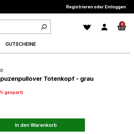
Registrieren oder Einloggen
0
GUTSCHEINE
en
n 4.3 von 5 Sternen
apuzenpullover Totenkopf - grau
0% gespart)
In den Warenkorb