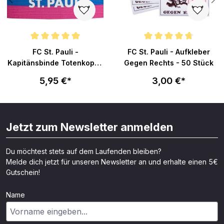
Durchschnittliche Bewertung von 5 von 5 Sternen
Durchschnittliche Bewertung v
FC St. Pauli -
FC St. Pauli - Aufkleber
Kapitänsbinde Totenkopf -
Gegen Rechts - 50 Stück
Regenbogen
5,95 €*
3,00 €*
Jetzt zum Newsletter anmelden
Du möchtest stets auf dem Laufenden bleiben?
Melde dich jetzt für unseren Newsletter an und erhalte einen 5€
Gutschein!
Name