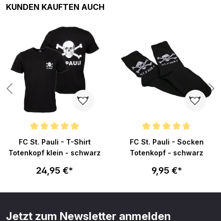
Produktgalerie überspringen
KUNDEN KAUFTEN AUCH
n 5 von 5 Sternen
Durchschnittliche Bewertung von 5 von 5 Sternen
Durchschnittliche Bewertung v
FC St. Pauli - T-Shirt
FC St. Pauli - Socken
Totenkopf klein - schwarz
Totenkopf - schwarz
24,95 €*
9,95 €*
Jetzt zum Newsletter anmelden