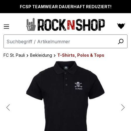
alt springen
FCSP TEAMWEAR DAUERHAFT REDUZIERT!
FC St. Pauli
Bekleidung
T-Shirts, Polos & Tops
Bildergalerie überspringen