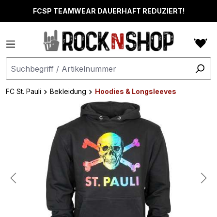
alt springen
FCSP TEAMWEAR DAUERHAFT REDUZIERT!
FC St. Pauli
Bekleidung
Hoodies & Longsleeves
Bildergalerie überspringen