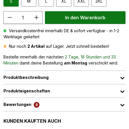
S
M
L
XL
XXL
3XL
In den Warenkorb
Versandkostenfrei innerhalb DE & sofort verfügbar - in 1-2
Werktage geliefert
Nur noch
2 Artikel
auf Lager. Jetzt schnell bestellen!
Bestelle innerhalb der nächsten
2 Tage, 18 Stunden und 33
Minuten
damit deine Bestellung
am Montag
verschickt wird.
Produktbeschreibung
Produkteigenschaften
Bewertungen
8
Produktgalerie überspringen
KUNDEN KAUFTEN AUCH