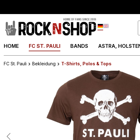
springen
Zur Hauptnavigation springen
Deutsch
English
HOME
FC ST. PAULI
BANDS
ASTRA, HOLSTEN
FC St. Pauli
Bekleidung
T-Shirts, Polos & Tops
Bildergalerie überspringen