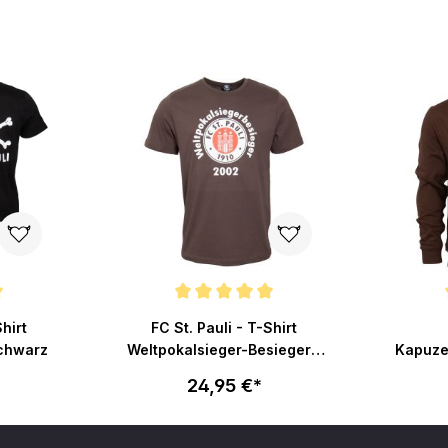
ertung von 5 von 5 Sternen
Durchschnittliche Bewertung von 5 von 5 Sternen
Durchsch
Shirt
FC St. Pauli - T-Shirt
schwarz
Weltpokalsieger-Besieger -
Kapuze
braun
24,95 €*