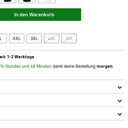
In den Warenkorb
L
XXL
3XL
4XL
5XL
(Diese Option ist zurzeit nicht verfügbar.)
(Diese Option ist zurzeit nicht verf
eit: 1-2 Werktage
n
16 Stunden und 48 Minuten
damit deine Bestellung
morgen