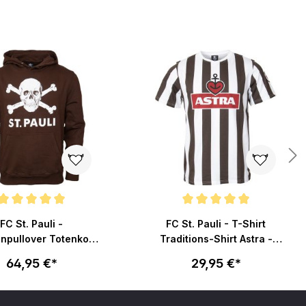
nittliche Bewertung von 4.9 von 5 Sternen
Durchschnittliche Bewertung von 4.
FC St. Pauli -
FC St. Pauli - T-Shirt
npullover Totenkopf
Traditions-Shirt Astra -
- braun
braun/weiß
64,95 €*
29,95 €*