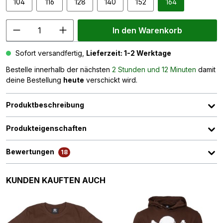
104
116
128
140
152
164
In den Warenkorb
Sofort versandfertig,
Lieferzeit: 1-2 Werktage
Bestelle innerhalb der nächsten
2 Stunden und 12 Minuten
damit
deine Bestellung
heute
verschickt wird.
Produktbeschreibung
Produkteigenschaften
Bewertungen
18
Produktgalerie überspringen
KUNDEN KAUFTEN AUCH