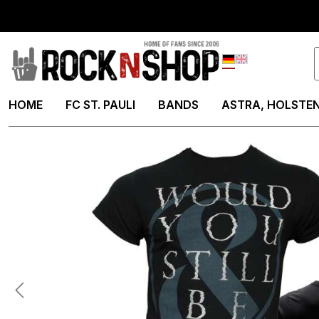
springen
Zur Hauptnavigation springen
Deutsch
English
HOME
FC ST. PAULI
BANDS
ASTRA, HOLSTEN
Bildergalerie überspringen