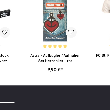
ertung von 4.8 von 5 Sternen
Durchschnittliche Bewertung von 5 von 5 Sternen
Durchsch
lstock
Astra - Aufbügler / Aufnäher
FC St. P
warz
Set Herzanker - rot
9,90 €*