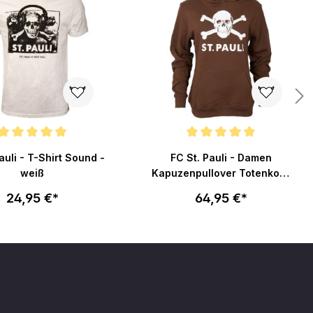
nittliche Bewertung von 5 von 5 Sternen
Durchschnittliche Bewertung von 5
auli - T-Shirt Sound -
FC St. Pauli - Damen
weiß
Kapuzenpullover Totenkopf
- braun
24,95 €*
64,95 €*