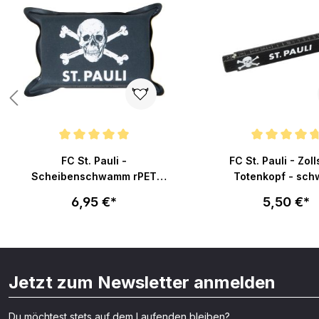
Durchschnittliche Bewertung von 5 von 5 Sternen
Durchschnittliche Bew
FC St. Pauli -
FC St. Pauli - Zol
Scheibenschwamm rPET
Totenkopf - sch
Totenkopf
6,95 €*
5,50 €*
Jetzt zum Newsletter anmelden
Du möchtest stets auf dem Laufenden bleiben?