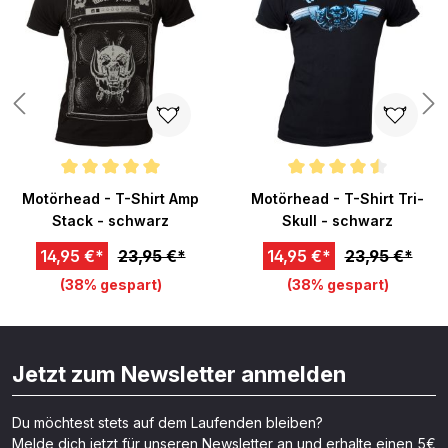
Durchschnittliche Bewertung von 5 von 5 Sternen
Durchschnittliche Bewertung v
Motörhead - T-Shirt Amp
Motörhead - T-Shirt Tri-
Stack - schwarz
Skull - schwarz
14,95 €*
23,95 €*
14,95 €*
23,95 €*
(38% gespart)
(38% gespart)
Jetzt zum Newsletter anmelden
Du möchtest stets auf dem Laufenden bleiben?
Melde dich jetzt für unseren Newsletter an und erhalte einen 5€