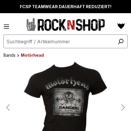
alt springen
FCSP TEAMWEAR DAUERHAFT REDUZIERT!
Bands
Motörhead
Bildergalerie überspringen