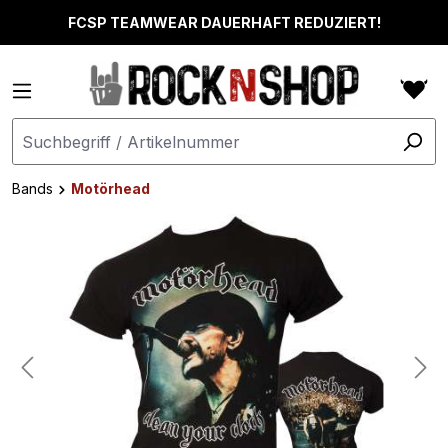
alt springen
FCSP TEAMWEAR DAUERHAFT REDUZIERT!
Bands
Motörhead
Bildergalerie überspringen