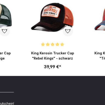
Durchschnittliche Bewertung von 5 von 5 Sternen
er Cap
King Kerosin Trucker Cap
King 
ige
"Rebel Kings" - schwarz
"Ti
39,99 €*
utschein!