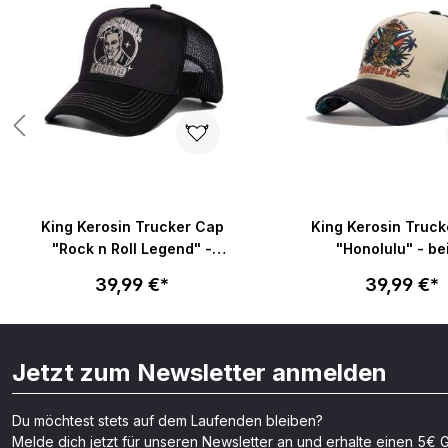
King Kerosin Trucker Cap
King Kerosin Truck
"Rock n Roll Legend" -
"Honolulu" - be
schwarz
39,99 €*
39,99 €*
Jetzt zum Newsletter anmelden
Du möchtest stets auf dem Laufenden bleiben?
Melde dich jetzt für unseren Newsletter an und erhalte einen 5€ G