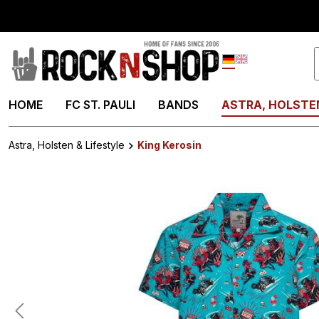
springen
Zur Hauptnavigation springen
Deutsch
English
HOME
FC ST. PAULI
BANDS
ASTRA, HOLSTEN
Astra, Holsten & Lifestyle
King Kerosin
Bildergalerie überspringen