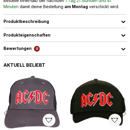
Bestelle innerhalb der nächsten
1 Tag 21 Stunden und 41
Minuten
damit deine Bestellung
am Montag
verschickt wird.
Produktbeschreibung
Produkteigenschaften
Bewertungen
0
Produktgalerie überspringen
AKTUELL BELIEBT