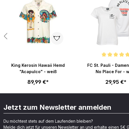
Durchschnittliche Bew
King Kerosin Hawaii Hemd
FC St. Pauli - Damen
"Acapulco" - weiß
No Place For - 
89,99 €*
29,95 €*
Jetzt zum Newsletter anmelden
Du möchtest stets auf dem Laufenden bleiben?
Melde dich jetzt für unseren Newsletter an und erhalte einen 5€ G