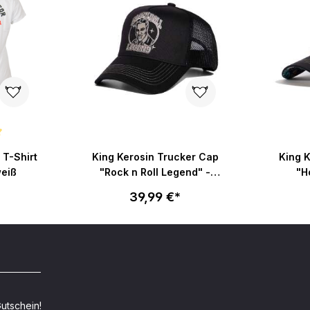
ertung von 5 von 5 Sternen
 T-Shirt
King Kerosin Trucker Cap
King 
weiß
"Rock n Roll Legend" -
"H
schwarz
39,99 €*
utschein!