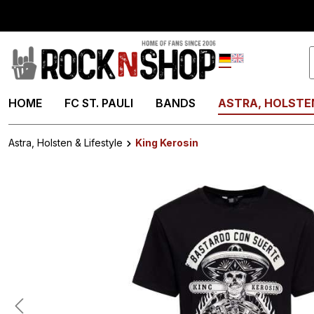
springen
Zur Hauptnavigation springen
Deutsch
English
HOME
FC ST. PAULI
BANDS
ASTRA, HOLSTEN
Astra, Holsten & Lifestyle
King Kerosin
Bildergalerie überspringen