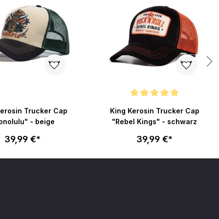
Durchschnittliche Bewertung von 5
Kerosin Trucker Cap
King Kerosin Trucker Cap
onolulu" - beige
"Rebel Kings" - schwarz
39,99 €*
39,99 €*