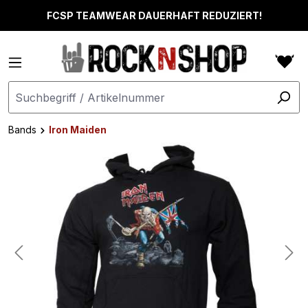
alt springen
FCSP TEAMWEAR DAUERHAFT REDUZIERT!
Bands
Iron Maiden
Bildergalerie überspringen