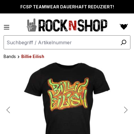
alt springen
FCSP TEAMWEAR DAUERHAFT REDUZIERT!
Bands
Billie Eilish
Bildergalerie überspringen