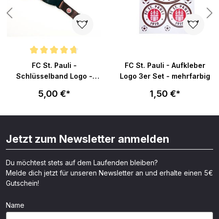
Durchschnittliche Bewertung von 4.8 von 5 Sternen
FC St. Pauli -
FC St. Pauli - Aufkleber
Schlüsselband Logo -
Logo 3er Set - mehrfarbig
braun
5,00 €*
1,50 €*
Jetzt zum Newsletter anmelden
Du möchtest stets auf dem Laufenden bleiben?
Melde dich jetzt für unseren Newsletter an und erhalte einen 5€
Gutschein!
Name