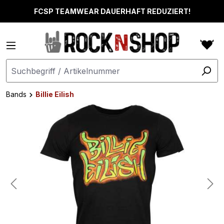
alt springen
FCSP TEAMWEAR DAUERHAFT REDUZIERT!
Bands
Billie Eilish
Bildergalerie überspringen