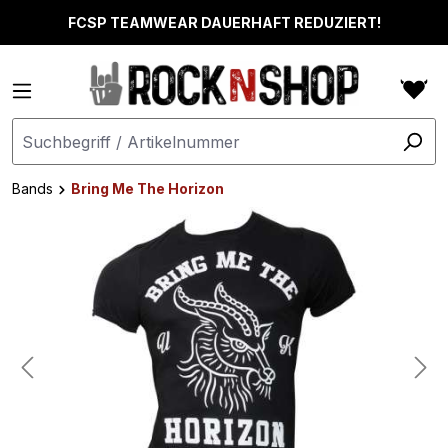
alt springen
FCSP TEAMWEAR DAUERHAFT REDUZIERT!
Bands
Bring Me The Horizon
Bildergalerie überspringen