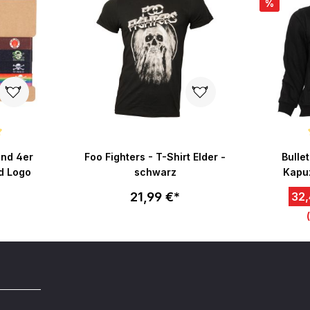
%
ertung von 5 von 5 Sternen
Durchsch
and 4er
Foo Fighters - T-Shirt Elder -
Bulle
d Logo
schwarz
Kapuz
21,99 €*
32,