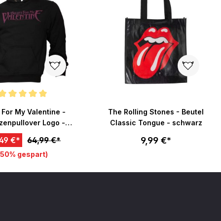
nittliche Bewertung von 5 von 5 Sternen
t For My Valentine -
The Rolling Stones - Beutel
enpullover Logo -
Classic Tongue - schwarz
schwarz
9,99 €*
49 €*
64,99 €*
(50% gespart)