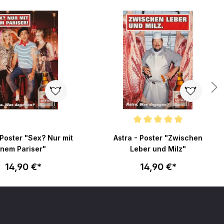
Durchschnittliche Bewertung von 5
 Poster "Sex? Nur mit
Astra - Poster "Zwischen
nem Pariser"
Leber und Milz"
14,90 €*
14,90 €*