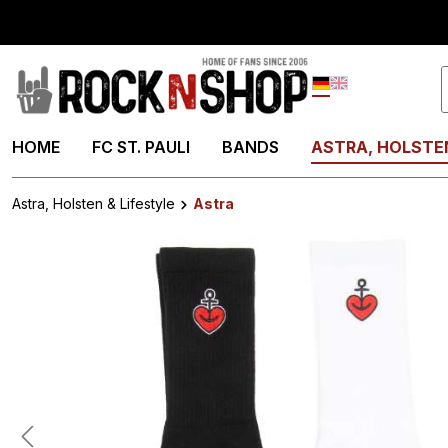
springen
Zur Hauptnavigation springen
Deutsch
English
HOME
FC ST. PAULI
BANDS
ASTRA, HOLSTEN
Astra, Holsten & Lifestyle
Astra
Bildergalerie überspringen